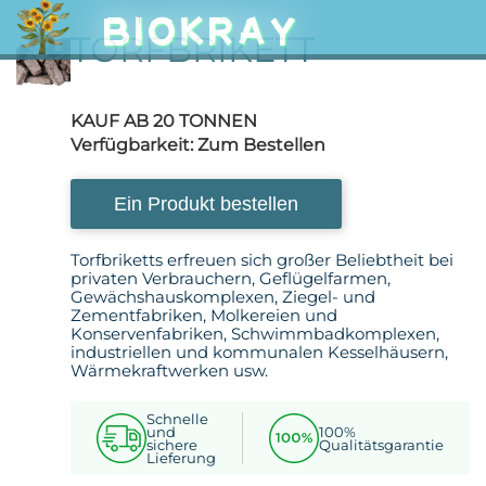
BIOKRAY
TORFBRIKETT
KAUF AB 20 TONNEN
Verfügbarkeit:
Zum Bestellen
Ein Produkt bestellen
Torfbriketts erfreuen sich großer Beliebtheit bei
privaten Verbrauchern, Geflügelfarmen,
Gewächshauskomplexen, Ziegel- und
Zementfabriken, Molkereien und
Konservenfabriken, Schwimmbadkomplexen,
industriellen und kommunalen Kesselhäusern,
Wärmekraftwerken usw.
Schnelle
und
100%
sichere
Qualitätsgarantie
Lieferung