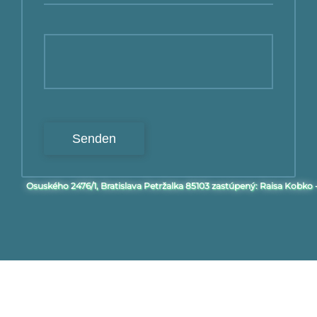
Osuského 2476/1, Bratislava Petržalka 85103 zastúpený: Raisa Kobko